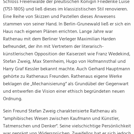
Schloss Freienwalde der preußischen Königin Friederike Luise
(1751-1805) und ließ dieses im klassizistischen Stil renovieren.
Eine Reihe von Skizzen und Pastellen dieses Anwesens
stammen von seiner Hand. In Berlin-Grunewald ließ er sich ein
Haus nach eigenen Plänen errichten. Lange Jahre war
Rathenau mit dem Berliner Verleger Maximilian Harden
befreundet, der ihn mit Vertretern der literarisch-
künstlerischen Opposition der Kaiserzeit wie Franz Wedekind,
Stefan Zweig, Max Sternheim, Hugo von Hofmannsthal und
Harry Graf Kessler bekannt machte. Auch Gerhard Hauptmann
gehörte zu Rathenaus Freunden. Rathenaus eigene Werke
beklagen die „Mechanisierung“ als Grundübel der Gegenwart
und entwerfen die Vision einer ethisch begründeten neuen
Ordnung.
Sein Freund Stefan Zweig charakterisierte Rathenau als
“amphibisches Wesen zwischen Kaufmann und Künstler,
Tatmenschen und Denker“. Seine vielschichtige Persönlichkeit
war geprägt von Widersprüchen. Zweifellos hat er sich jedoch