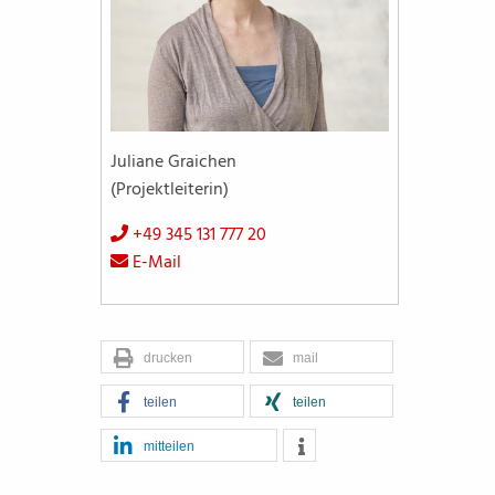
Juliane Graichen
(Projektleiterin)
+49 345 131 777 20
E-Mail
drucken
mail
teilen
teilen
mitteilen