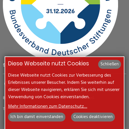
Diese Webseite nutzt Cookies
Schließen
SOCIAL MEDIA
Diese Webseite nutzt Cookies zur Verbesserung des
Erlebnisses unserer Besucher. Indem Sie weiterhin auf
dieser Webseite navigieren, erklären Sie sich mit unserer
Verwendung von Cookies einverstanden.
Bürgerstiftung Halle © 2010-2026. All Rights reserved.
Mehr Informationen zum Datenschutz…
TYPO3 integration by
atnexxt