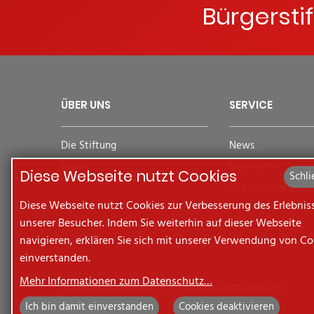
Bürgersti
ÜBER UNS
SERVICE
Die Stiftung
News
Team
Newsletter
Diese Webseite nutzt Cookies
Schli
Interner Login
Diese Webseite nutzt Cookies zur Verbesserung des Erlebnis
unserer Besucher. Indem Sie weiterhin auf dieser Webseite
navigieren, erklären Sie sich mit unserer Verwendung von Co
einverstanden.
Mehr Informationen zum Datenschutz…
Bürgerstiftung Halle © 2010-2026. All Rights reserved.