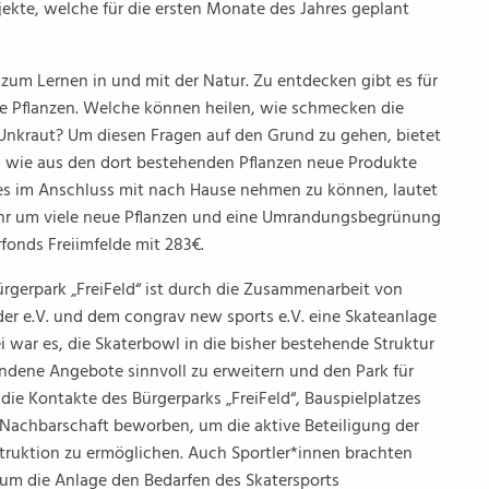
ekte, welche für die ersten Monate des Jahres geplant
zum Lernen in und mit der Natur. Zu entdecken gibt es für
ste Pflanzen. Welche können heilen, wie schmecken die
ls Unkraut? Um diesen Fragen auf den Grund zu gehen, bietet
, wie aus den dort bestehenden Pflanzen neue Produkte
s im Anschluss mit nach Hause nehmen zu können, lautet
ahr um viele neue Pflanzen und eine Umrandungsbegrünung
fonds Freiimfelde mit 283€.
rgerpark „FreiFeld“ ist durch die Zusammenarbeit von
lder e.V. und dem congrav new sports e.V. eine Skateanlage
ei war es, die Skaterbowl in die bisher bestehende Struktur
ndene Angebote sinnvoll zu erweitern und den Park für
die Kontakte des Bürgerparks „FreiFeld“, Bauspielplatzes
 Nachbarschaft beworben, um die aktive Beteiligung der
ruktion zu ermöglichen. Auch Sportler*innen brachten
, um die Anlage den Bedarfen des Skatersports