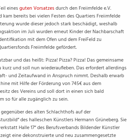
eil eines
guten Vorsatzes
durch den Freiimfelde e.V.
 kam bereits bei vielen Festen des Quartiers Freiimfelde
erung wurde dieser jedoch stark beschädigt, weshalb
ungsaktion im Juli wurden erneut Kinder der Nachbarschaft
Identifikation mit dem Ofen und dem FreiFeld zu
artiersfonds Freiimfelde gefördert.
zbar und das heißt: Pizza! Pizza? Pizza! Das gemeinsame
 kurz und soll nun wiederaufleben. Das erfordert allerdings
raft- und Zeitaufwand in Anspruch nimmt. Deshalb erwarb
schine mit Hilfe der Förderung von 745€ aus dem
sitz des Vereins und soll dort in einen sich bald
so für alle zugänglich zu sein.
e gegenüber des alten Schlachthofs auf der
rsturzbild“ des halleschen Künstlers Hermann Grüneberg. Sie
kstatt Halle 17“ des Berufsverbands Bildender Künstler
k zeigt eine dekonstruierte und neu zusammengesetzte