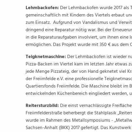
Lehmbackofen:
Der Lehmbackofen wurde 2017 als T
gemeinschaftlich mit Kindern des Viertels erbaut und
zum Einsatz. Aufgrund von Vandalismus und Verwitt
dringend eine Reparatur nötig war. Bei der Erneuer
in die Reparaturaufgaben involviert, um ihnen eine 
ermöglichen. Das Projekt wurde mit 350 € aus dem Qu
Teigknetmaschine:
Der Lehmbackofen ist wieder nut
Pizza-Backen im Viertel kam im letzten Jahr etwas zu
jede Menge Pizzateig, der von Hand geknetet viel K
der Freiimfelde e.V. eine professionelle Teigknetma
Quartiersfonds Freiimfelde. Die Maschine bleibt im Be
entwickelnden Küchenbereich eingliedert werden, um 
Reitersturzbild:
Die einst vernachlässigte Freifläch
Freiimfelderstraße beherbergt die Stahlplasik „Reite
wurde im Rahmen des Metallsymposiums - „Metallwer
Sachsen-Anhalt (BKK) 2017 gefertigt. Das Kunstwer