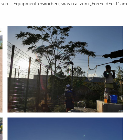
sen – Equipment erworben, was u.a. zum „FreiFeldFest“ am