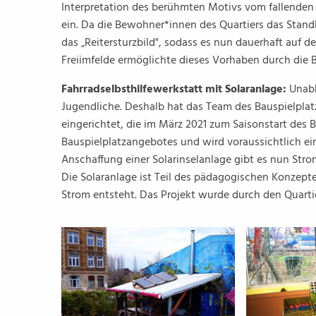
Interpretation des berühmten Motivs vom fallenden R
ein. Da die Bewohner*innen des Quartiers das Standbi
das „Reitersturzbild", sodass es nun dauerhaft auf 
Freiimfelde ermöglichte dieses Vorhaben durch die B
Fahrradselbsthilfewerkstatt mit Solaranlage:
Unabh
Jugendliche. Deshalb hat das Team des Bauspielplatz
eingerichtet, die im März 2021 zum Saisonstart des Ba
Bauspielplatzangebotes und wird voraussichtlich ein
Anschaffung einer Solarinselanlage gibt es nun Stro
Die Solaranlage ist Teil des pädagogischen Konzepte
Strom entsteht. Das Projekt wurde durch den Quartie