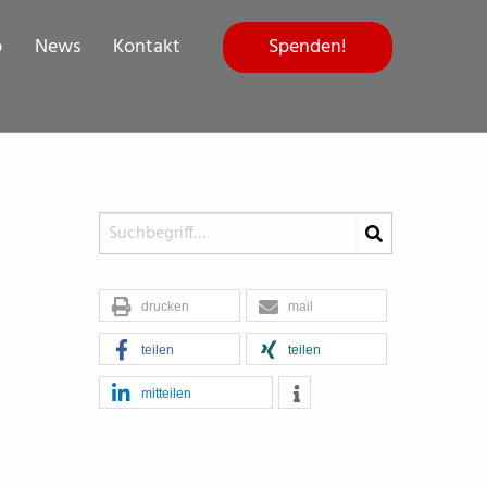
Spenden!
p
News
Kontakt
drucken
mail
teilen
teilen
mitteilen