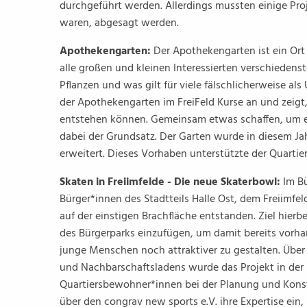
durchgeführt werden. Allerdings mussten einige Proj
waren, abgesagt werden.
Apothekengarten:
Der Apothekengarten ist ein Ort 
alle großen und kleinen Interessierten verschieden
Pflanzen und was gilt für viele fälschlicherweise a
der Apothekengarten im FreiFeld Kurse an und zeigt
entstehen können. Gemeinsam etwas schaffen, um e
dabei der Grundsatz. Der Garten wurde in diesem J
erweitert. Dieses Vorhaben unterstützte der Quartier
Skaten in Freiimfelde - Die neue Skaterbowl:
Im Bü
Bürger*innen des Stadtteils Halle Ost, dem Freiimfe
auf der einstigen Brachfläche entstanden. Ziel hierb
des Bürgerparks einzufügen, um damit bereits vorha
junge Menschen noch attraktiver zu gestalten. Über 
und Nachbarschaftsladens wurde das Projekt in der
Quartiersbewohner*innen bei der Planung und Konst
über den congrav new sports e.V. ihre Expertise ein