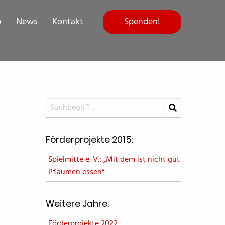
Spenden!
p
News
Kontakt
Förderprojekte 2015:
Spielmitte e. V.: „Mit dem ist nicht gut
Pflaumen essen“
Weitere Jahre:
Förderprojekte 2022