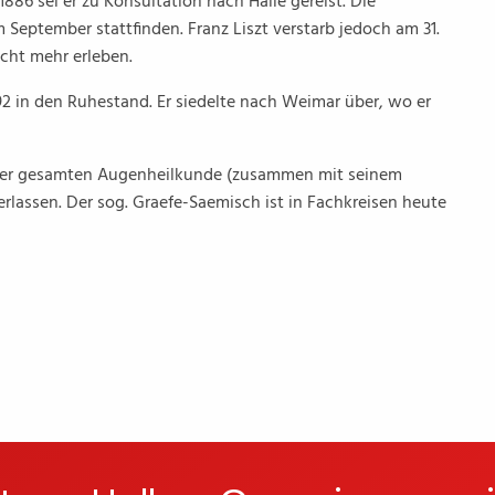
886 sei er zu Konsultation nach Halle gereist. Die
m September stattfinden. Franz Liszt verstarb jedoch am 31.
icht mehr erleben.
92 in den Ruhestand. Er siedelte nach Weimar über, wo er
der gesamten Augenheilkunde (zusammen mit seinem
rlassen. Der sog. Graefe-Saemisch ist in Fachkreisen heute