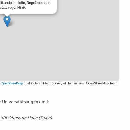
ilkunde in Halle, Begründer der
itätsaugenklinik
©
OpenStreetMap
contributors. Tiles courtesy of Humanitarian OpenStreetMap Team
r Universitätsaugenklinik
tätsklinikum Halle (Saale)