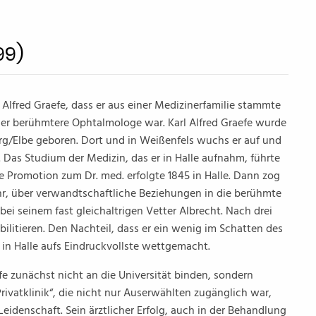
99)
l Alfred Graefe, dass er aus einer Medizinerfamilie stammte
 der berühmtere Ophtalmologe war. Karl Alfred Graefe wurde
rg/Elbe geboren. Dort und in Weißenfels wuchs er auf und
 Das Studium der Medizin, das er in Halle aufnahm, führte
e Promotion zum Dr. med. erfolgte 1845 in Halle. Dann zog
ahr, über verwandtschaftliche Beziehungen in die berühmte
ei seinem fast gleichaltrigen Vetter Albrecht. Nach drei
bilitieren. Den Nachteil, dass er ein wenig im Schatten des
 in Halle aufs Eindruckvollste wettgemacht.
e zunächst nicht an die Universität binden, sondern
Privatklinik“, die nicht nur Auserwählten zugänglich war,
eidenschaft. Sein ärztlicher Erfolg, auch in der Behandlung