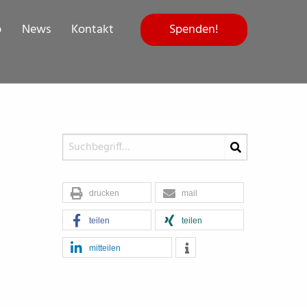
Spenden!
p
News
Kontakt
drucken
mail
teilen
teilen
mitteilen