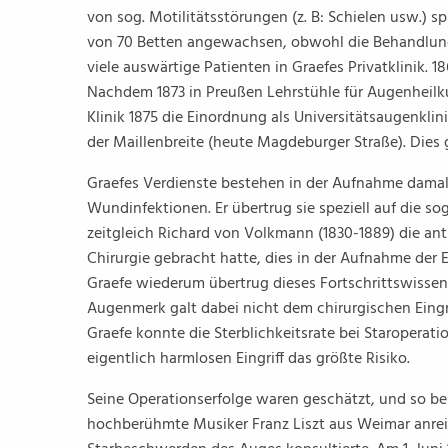
von sog. Motilitätsstörungen (z. B: Schielen usw.) s
von 70 Betten angewachsen, obwohl die Behandlung
viele auswärtige Patienten in Graefes Privatklinik.
Nachdem 1873 in Preußen Lehrstühle für Augenheilk
Klinik 1875 die Einordnung als Universitätsaugenkli
der Maillenbreite (heute Magdeburger Straße). Dies
Graefes Verdienste bestehen in der Aufnahme dama
Wundinfektionen. Er übertrug sie speziell auf die so
zeitgleich Richard von Volkmann (1830-1889) die ant
Chirurgie gebracht hatte, dies in der Aufnahme der E
Graefe wiederum übertrug dieses Fortschrittswissen 
Augenmerk galt dabei nicht dem chirurgischen Eingri
Graefe konnte die Sterblichkeitsrate bei Staropera
eigentlich harmlosen Eingriff das größte Risiko.
Seine Operationserfolge waren geschätzt, und so ber
hochberühmte Musiker Franz Liszt aus Weimar anrei