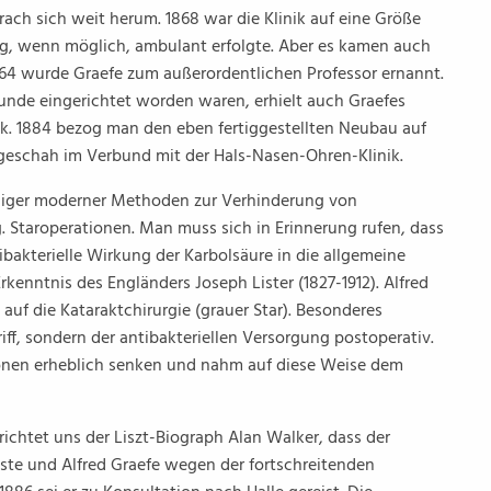
prach sich weit herum. 1868 war die Klinik auf eine Größe
, wenn möglich, ambulant erfolgte. Aber es kamen auch
 1864 wurde Graefe zum außerordentlichen Professor ernannt.
unde eingerichtet worden waren, erhielt auch Graefes
nik. 1884 bezog man den eben fertiggestellten Neubau auf
 geschah im Verbund mit der Hals-Nasen-Ohren-Klinik.
liger moderner Methoden zur Verhinderung von
g. Staroperationen. Man muss sich in Erinnerung rufen, dass
ibakterielle Wirkung der Karbolsäure in die allgemeine
rkenntnis des Engländers Joseph Lister (1827-1912). Alfred
auf die Kataraktchirurgie (grauer Star). Besonderes
ff, sondern der antibakteriellen Versorgung postoperativ.
tionen erheblich senken und nahm auf diese Weise dem
ichtet uns der Liszt-Biograph Alan Walker, dass der
ste und Alfred Graefe wegen der fortschreitenden