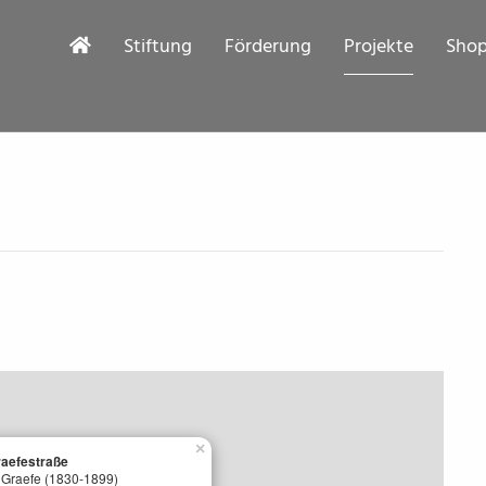
Stiftung
Förderung
Projekte
Sho
×
aefestraße
d Graefe (1830-1899)