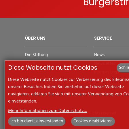
Bürgersti
ÜBER UNS
SERVICE
Die Stiftung
News
Team
Newsletter
Diese Webseite nutzt Cookies
Schli
Interner Login
Diese Webseite nutzt Cookies zur Verbesserung des Erlebnis
unserer Besucher. Indem Sie weiterhin auf dieser Webseite
navigieren, erklären Sie sich mit unserer Verwendung von Co
einverstanden.
Mehr Informationen zum Datenschutz…
Bürgerstiftung Halle © 2010-2026. All Rights reserved.