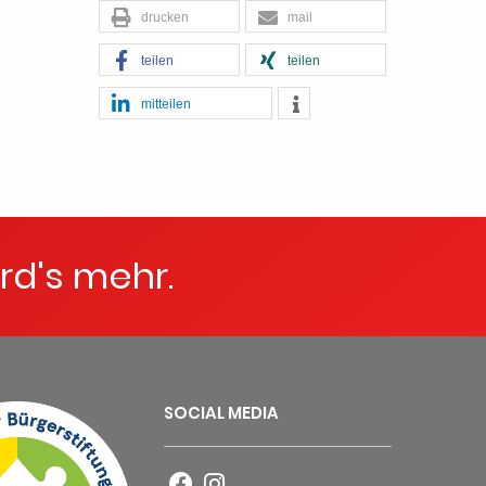
drucken
mail
teilen
teilen
mitteilen
rd's mehr.
SOCIAL MEDIA