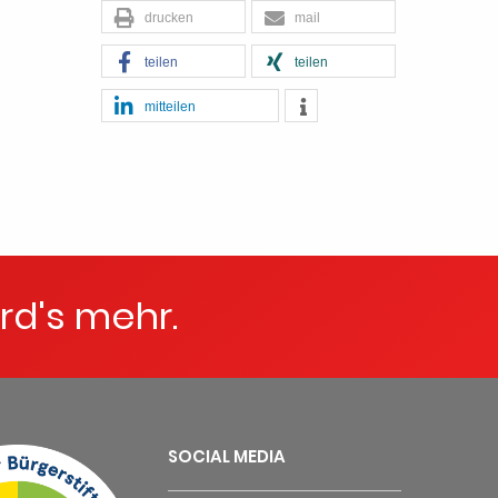
drucken
mail
teilen
teilen
mitteilen
rd's mehr.
SOCIAL MEDIA