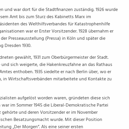
en und war dort für die Stadtfinanzen zuständig. 1926 wurde
esem Amt bis zum Sturz des Kabinetts Marx im
räsidenten des Welthilfsverbandes für Katastrophenhilfe
anisationen war er Erster Vorsitzender. 1928 übernahm er
der Presseausstellung (Pressa) in Köln und später die
ng Dresden 1930.
dneten gewählt, 1931 zum Oberbürgermeister der Stadt.
zte und sich weigerte, die Hakenkreuzfahne an das Rathaus
mtes enthoben. 1935 siedelte er nach Berlin über, wo er
, in Wirtschaftsverbänden mitarbeitete und Kontakte zu
ialisten aufgelöst worden waren, gründeten diese sich
 war im Sommer 1945 die Liberal-Demokratische Partei
z gehörte und deren Vorsitzender er im November
tischen Besatzungsmacht wurde. Mit dieser Position
tung „Der Morgen“. Als eine seiner ersten