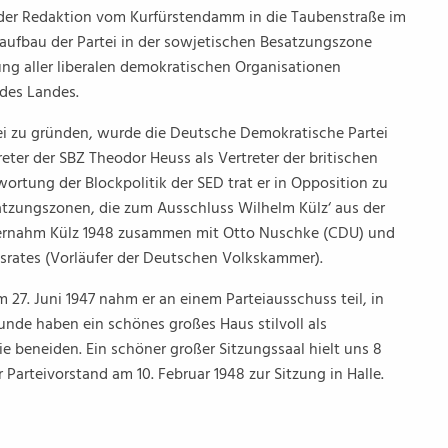
 der Redaktion vom Kurfürstendamm in die Taubenstraße im
uaufbau der Partei in der sowjetischen Besatzungszone
itung aller liberalen demokratischen Organisationen
 des Landes.
ei zu gründen, wurde die Deutsche Demokratische Partei
reter der SBZ Theodor Heuss als Vertreter der britischen
rtung der Blockpolitik der SED trat er in Opposition zu
atzungszonen, die zum Ausschluss Wilhelm Külz‘ aus der
übernahm Külz 1948 zusammen mit Otto Nuschke (CDU) und
srates (Vorläufer der Deutschen Volkskammer).
 27. Juni 1947 nahm er an einem Parteiausschuss teil, in
eunde haben ein schönes großes Haus stilvoll als
e beneiden. Ein schöner großer Sitzungssaal hielt uns 8
 Parteivorstand am 10. Februar 1948 zur Sitzung in Halle.