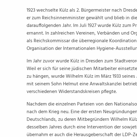
1923 wechselte Külz als 2. Bürgermeister nach Dresd
er zum Reichsinnenminister gewählt und blieb in di
darauffolgenden Jahr. Im Juli 1927 wurde Külz zum P
ernannt. In zahlreichen Vereinen, Verbänden und Org
als Reichskommissar die überregionale Koordination 
Organisation der Internationalen Hygiene-Ausstellu
Im Jahr zuvor wurde Külz in Dresden zum Stadtveror
Weil er sich für seine jüdischen Mitarbeiter einset
zu hängen, wurde Wilhelm Külz im März 1933 seines A
mit seinem Sohn Helmut eine Anwaltskanzlei betrieb
verschiedenen Widerstandskreisen pflegte.
Nachdem die einzelnen Parteien von den Nationalsoz
nach dem Krieg neu. Eine der ersten Neugründungen
Deutschlands, zu deren Mitbegründern Wilhelm Kül
desselben Jahres durch eine Intervention der sowje
übernahm er auch die Herausgeberschaft der LDP-Zei