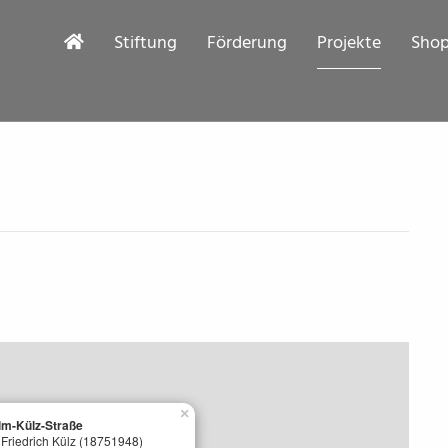
Stiftung
Förderung
Projekte
Sho
×
lm-Külz-Straße
Friedrich Külz (18751948)