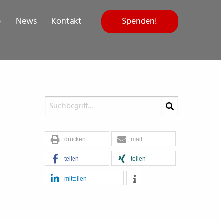
Spenden!
p
News
Kontakt
drucken
mail
teilen
teilen
mitteilen