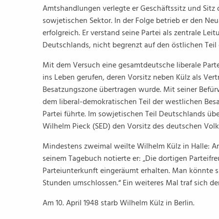
Amtshandlungen verlegte er Geschäftssitz und Sitz
sowjetischen Sektor. In der Folge betrieb er den Ne
erfolgreich. Er verstand seine Partei als zentrale Le
Deutschlands, nicht begrenzt auf den östlichen Teil
Mit dem Versuch eine gesamtdeutsche liberale Part
ins Leben gerufen, deren Vorsitz neben Külz als Vert
Besatzungszone übertragen wurde. Mit seiner Befürwo
dem liberal-demokratischen Teil der westlichen Bes
Partei führte. Im sowjetischen Teil Deutschlands 
Wilhelm Pieck (SED) den Vorsitz des deutschen Volk
Mindestens zweimal weilte Wilhelm Külz in Halle: Am
seinem Tagebuch notierte er: „Die dortigen Parteifr
Parteiunterkunft eingeräumt erhalten. Man könnte si
Stunden umschlossen.“ Ein weiteres Mal traf sich der
Am 10. April 1948 starb Wilhelm Külz in Berlin.