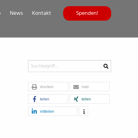
Spenden!
p
News
Kontakt
drucken
mail
teilen
teilen
mitteilen