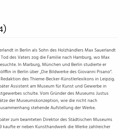
4)
rlandt in Berlin als Sohn des Holzhändlers Max Sauerlandt
m Tod des Vaters zog die Familie nach Hamburg, wo Max
suchte. In Marburg, München und Berlin studierte er
lfflin in Berlin über „Die Bildwerke des Giovanni Pisano“.
r Redaktion des Thieme-Becker-Künstlerlexikons in Leipzig.
 später Assistent am Museum für Kunst und Gewerbe in
unstgewerbes schulte. Vom Gründer des Museums Justus
ätze der Museumskonzeption, wie die nicht nach
m Zusammenhang stehende Aufstellung der Werke.
später zum beamteten Direktor des Städtischen Museums
919 kaufte er neben Kunsthandwerk die Werke zahlreicher