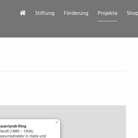
Stiftung
Förderung
Projekte
Sho
×
auerlandt-Ring
landt (1880 – 1934)
useumsdirektor in Halle und