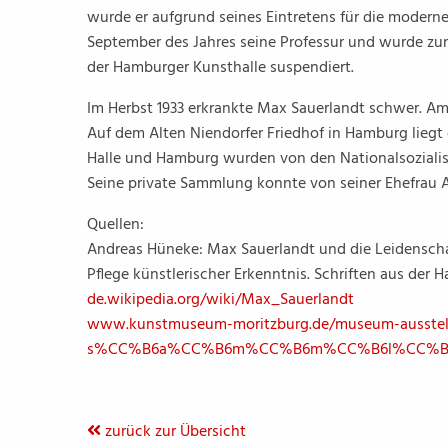
wurde er aufgrund seines Eintretens für die moderne
September des Jahres seine Professur und wurde zum
der Hamburger Kunsthalle suspendiert.
Im Herbst 1933 erkrankte Max Sauerlandt schwer. A
Auf dem Alten Niendorfer Friedhof in Hamburg liegt
Halle und Hamburg wurden von den Nationalsozialis
Seine private Sammlung konnte von seiner Ehefrau A
Quellen:
Andreas Hüneke: Max Sauerlandt und die Leidenschaft
Pflege künstlerischer Erkenntnis. Schriften aus der Hal
de.wikipedia.org/wiki/Max_Sauerlandt
www.kunstmuseum-moritzburg.de/museum-ausstellun
s%CC%B6a%CC%B6m%CC%B6m%CC%B6l%CC%B6u%
zurück zur Übersicht