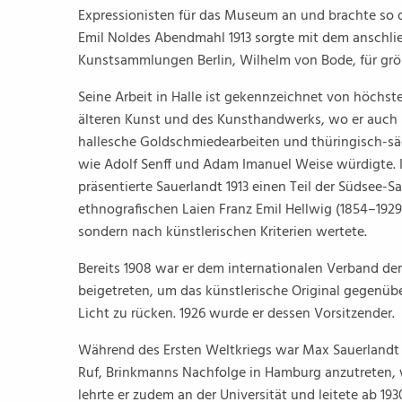
Expressionisten für das Museum an und brachte so 
Emil Noldes Abendmahl 1913 sorgte mit dem anschlie
Kunstsammlungen Berlin, Wilhelm von Bode, für grö
Seine Arbeit in Halle ist gekennzeichnet von höchst
älteren Kunst und des Kunsthandwerks, wo er auch lo
hallesche Goldschmiedearbeiten und thüringisch-säc
wie Adolf Senff und Adam Imanuel Weise würdigte. 
präsentierte Sauerlandt 1913 einen Teil der Südsee
ethnografischen Laien Franz Emil Hellwig (1854–192
sondern nach künstlerischen Kriterien wertete.
Bereits 1908 war er dem internationalen Verband 
beigetreten, um das künstlerische Original gegenüb
Licht zu rücken. 1926 wurde er dessen Vorsitzender.
Während des Ersten Weltkriegs war Max Sauerlandt Bat
Ruf, Brinkmanns Nachfolge in Hamburg anzutreten, w
lehrte er zudem an der Universität und leitete ab 19