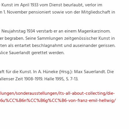
 Kunst im April 1933 vom Dienst beurlaubt, verlor im
 1. November pensioniert sowie von der Mitgliedschaft in
m Neujahrstag 1934 verstarb er an einem Magenkarzinom.
 er begraben. Seine Sammlungen zeitgenössischer Kunst in
ten als entartet beschlagnahmt und auseinander gerissen.
lice Sauerlandt gerettet werden.
 für die Kunst. In A. Hüneke (Hrsg.): Max Sauerlandt. Die
lenser Zeit 1908-1919. Halle 1995, S. 7-13.
gen/sonderausstellungen/its-all-about-collecting/die-
CC%B6n%CC%B6g%CC%B6-von-franz-emil-hellwig/