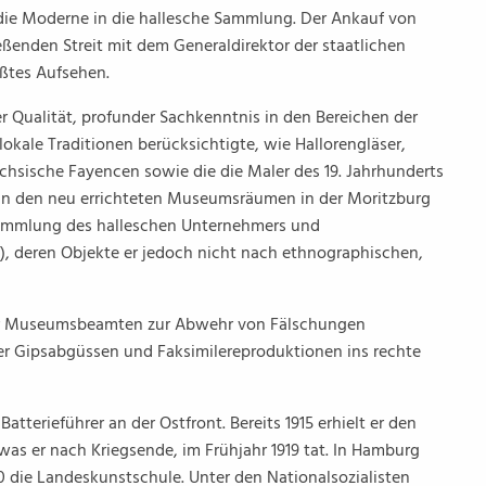
die Moderne in die hallesche Sammlung. Der Ankauf von
ßenden Streit mit dem Generaldirektor der staatlichen
ßtes Aufsehen.
er Qualität, profunder Sachkenntnis in den Bereichen der
kale Traditionen berücksichtigte, wie Hallorengläser,
hsische Fayencen sowie die die Maler des 19. Jahrhunderts
In den neu errichteten Museumsräumen in der Moritzburg
-Sammlung des halleschen Unternehmers und
9), deren Objekte er jedoch nicht nach ethnographischen,
der Museumsbeamten zur Abwehr von Fälschungen
er Gipsabgüssen und Faksimilereproduktionen ins rechte
terieführer an der Ostfront. Bereits 1915 erhielt er den
as er nach Kriegsende, im Frühjahr 1919 tat. In Hamburg
30 die Landeskunstschule. Unter den Nationalsozialisten