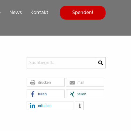
Spenden!
p
News
Kontakt
drucken
mail
teilen
teilen
mitteilen