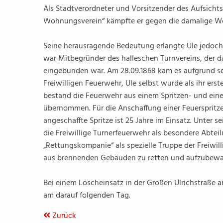
Als Stadtverordneter und Vorsitzender des Aufsichts
Wohnungsverein“ kämpfte er gegen die damalige W
Seine herausragende Bedeutung erlangte Ule jedoch a
war Mitbegründer des halleschen Turnvereins, der d
eingebunden war. Am 28.09.1868 kam es aufgrund s
Freiwilligen Feuerwehr, Ule selbst wurde als ihr e
bestand die Feuerwehr aus einem Spritzen- und eine
übernommen. Für die Anschaffung einer Feuerspritze 
angeschaffte Spritze ist 25 Jahre im Einsatz. Unter s
die Freiwillige Turnerfeuerwehr als besondere Abteil
„Rettungskompanie“ als spezielle Truppe der Freiwi
aus brennenden Gebäuden zu retten und aufzubewa
Bei einem Löscheinsatz in der Großen Ulrichstraße a
am darauf folgenden Tag.
Zurück