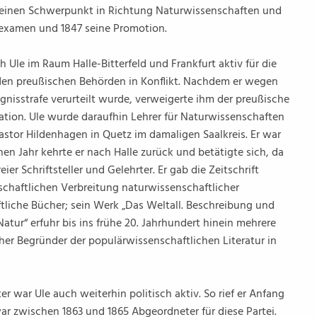
f seinen Schwerpunkt in Richtung Naturwissenschaften und
rexamen und 1847 seine Promotion.
 Ule im Raum Halle-Bitterfeld und Frankfurt aktiv für die
 den preußischen Behörden in Konflikt. Nachdem er wegen
isstrafe verurteilt wurde, verweigerte ihm der preußische
tation. Ule wurde daraufhin Lehrer für Naturwissenschaften
astor Hildenhagen in Quetz im damaligen Saalkreis. Er war
chen Jahr kehrte er nach Halle zurück und betätigte sich, da
eier Schriftsteller und Gelehrter. Er gab die Zeitschrift
chaftlichen Verbreitung naturwissenschaftlicher
ftliche Bücher; sein Werk „Das Weltall. Beschreibung und
ur“ erfuhr bis ins frühe 20. Jahrhundert hinein mehrere
cher Begründer der populärwissenschaftlichen Literatur in
er war Ule auch weiterhin politisch aktiv. So rief er Anfang
war zwischen 1863 und 1865 Abgeordneter für diese Partei.