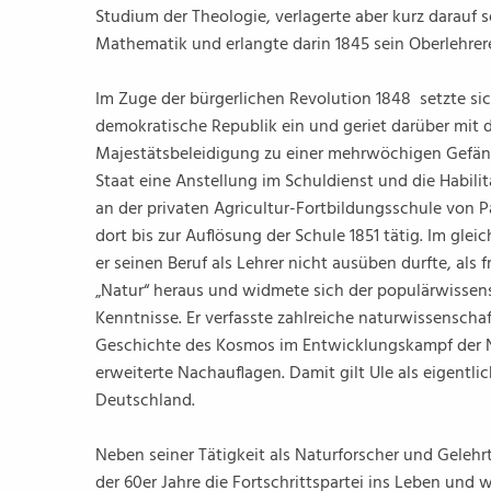
Studium der Theologie, verlagerte aber kurz darau
Mathematik und erlangte darin 1845 sein Oberlehre
Im Zuge der bürgerlichen Revolution 1848 setzte sich
demokratische Republik ein und geriet darüber mit
Majestätsbeleidigung zu einer mehrwöchigen Gefängn
Staat eine Anstellung im Schuldienst und die Habili
an der privaten Agricultur-Fortbildungsschule von P
dort bis zur Auflösung der Schule 1851 tätig. Im glei
er seinen Beruf als Lehrer nicht ausüben durfte, als fr
„Natur“ heraus und widmete sich der populärwissens
Kenntnisse. Er verfasste zahlreiche naturwissenscha
Geschichte des Kosmos im Entwicklungskampf der Nat
erweiterte Nachauflagen. Damit gilt Ule als eigentli
Deutschland.
Neben seiner Tätigkeit als Naturforscher und Gelehrt
der 60er Jahre die Fortschrittspartei ins Leben und 