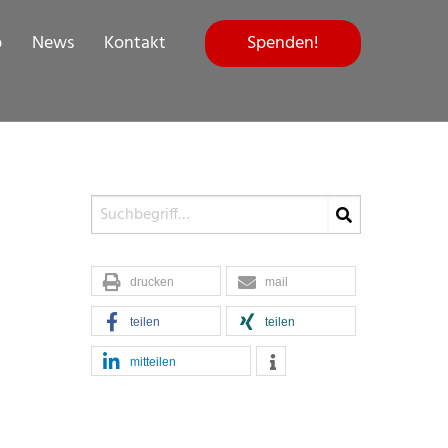
Spenden!
p
News
Kontakt
drucken
mail
teilen
teilen
mitteilen