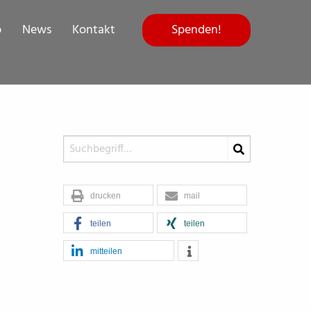
Spenden!
p
News
Kontakt
drucken
mail
teilen
teilen
mitteilen