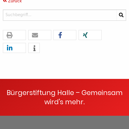
Zurück
Bürgerstiftung Halle – Gemeinsam
wird's mehr.