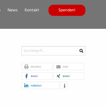
Spenden!
p
News
Kontakt
drucken
mail
teilen
teilen
mitteilen