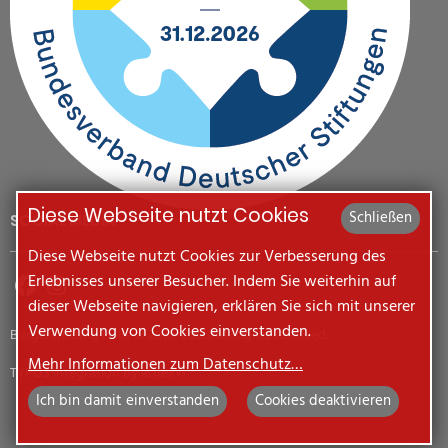
Diese Webseite nutzt Cookies
Schließen
SOCIAL MEDIA
Diese Webseite nutzt Cookies zur Verbesserung des
Erlebnisses unserer Besucher. Indem Sie weiterhin auf
dieser Webseite navigieren, erklären Sie sich mit unserer
Verwendung von Cookies einverstanden.
Bürgerstiftung Halle © 2010-2026. All Rights reserved.
Mehr Informationen zum Datenschutz…
TYPO3 integration by
atnexxt