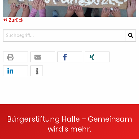
Zurück
Bürgerstiftung Halle – Gemeinsam
wird's mehr.