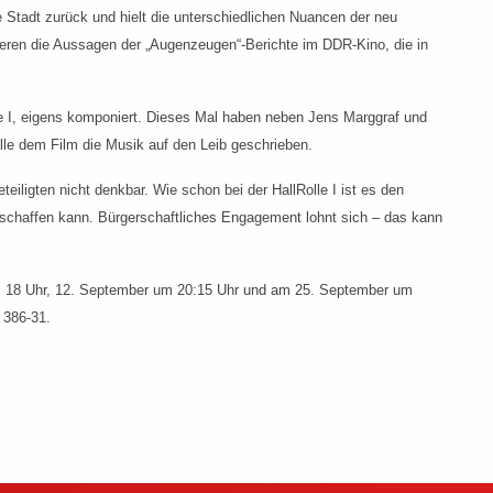
 Stadt zurück und hielt die unterschiedlichen Nuancen der neu
vieren die Aussagen der „Augenzeugen“-Berichte im DDR-Kino, die in
olle I, eigens komponiert. Dieses Mal haben neben Jens Marggraf und
le dem Film die Musik auf den Leib geschrieben.
iligten nicht denkbar. Wie schon bei der HallRolle I ist es den
chaffen kann. Bürgerschaftliches Engagement lohnt sich – das kann
m 18 Uhr, 12. September um 20:15 Uhr und am 25. September um
 386-31.