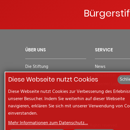
Bürgersti
ÜBER UNS
SERVICE
Die Stiftung
News
Team
Newsletter
Diese Webseite nutzt Cookies
Schli
Interner Login
Diese Webseite nutzt Cookies zur Verbesserung des Erlebnis
unserer Besucher. Indem Sie weiterhin auf dieser Webseite
navigieren, erklären Sie sich mit unserer Verwendung von Co
einverstanden.
Mehr Informationen zum Datenschutz…
Bürgerstiftung Halle © 2010-2026. All Rights reserved.