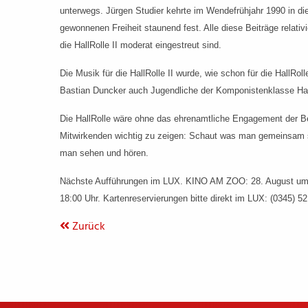
unterwegs. Jürgen Studier kehrte im Wendefrühjahr 1990 in die
gewonnenen Freiheit staunend fest. Alle diese Beiträge relati
die HallRolle II moderat eingestreut sind.
Die Musik für die HallRolle II wurde, wie schon für die HallR
Bastian Duncker auch Jugendliche der Komponistenklasse Hal
Die HallRolle wäre ohne das ehrenamtliche Engagement der Bete
Mitwirkenden wichtig zu zeigen: Schaut was man gemeinsam s
man sehen und hören.
Nächste Aufführungen
im LUX. KINO AM ZOO
: 28. August u
18:00 Uhr. Kartenreservierungen bitte direkt im LUX: (0345) 52
Zurück