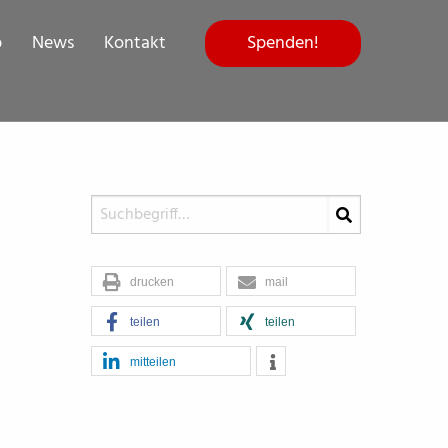
Spenden!
p
News
Kontakt
drucken
mail
teilen
teilen
mitteilen