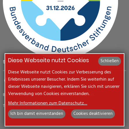
Diese Webseite nutzt Cookies
Schließen
SOCIAL MEDIA
Diese Webseite nutzt Cookies zur Verbesserung des
Erlebnisses unserer Besucher. Indem Sie weiterhin auf
dieser Webseite navigieren, erklären Sie sich mit unserer
Verwendung von Cookies einverstanden.
Bürgerstiftung Halle © 2010-2026. All Rights reserved.
Mehr Informationen zum Datenschutz…
TYPO3 integration by
atnexxt