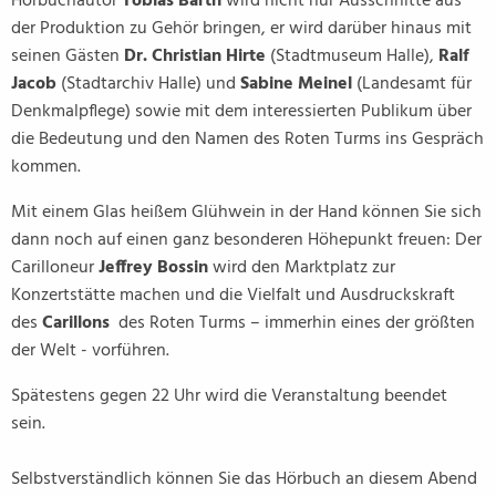
Hörbuchautor
Tobias Barth
wird nicht nur Ausschnitte aus
der Produktion zu Gehör bringen, er wird darüber hinaus mit
seinen Gästen
Dr. Christian Hirte
(Stadtmuseum Halle),
Ralf
Jacob
(Stadtarchiv Halle) und
Sabine Meinel
(Landesamt für
Denkmalpflege) sowie mit dem interessierten Publikum über
die Bedeutung und den Namen des Roten Turms ins Gespräch
kommen.
Mit einem Glas heißem Glühwein in der Hand können Sie sich
dann noch auf einen ganz besonderen Höhepunkt freuen: Der
Carilloneur
Jeffrey Bossin
wird den Marktplatz zur
Konzertstätte machen und die Vielfalt und Ausdruckskraft
des
Carillons
des Roten Turms – immerhin eines der größten
der Welt - vorführen.
Spätestens gegen 22 Uhr wird die Veranstaltung beendet
sein.
Selbstverständlich können Sie das Hörbuch an diesem Abend