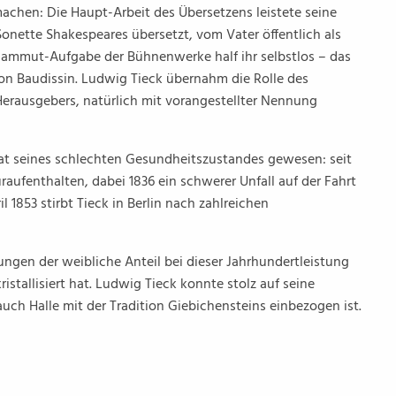
chen: Die Haupt-Arbeit des Übersetzens leistete seine
Sonette Shakespeares übersetzt, vom Vater öffentlich als
 Mammut-Aufgabe der Bühnenwerke half ihr selbstlos – das
von Baudissin. Ludwig Tieck übernahm die Rolle des
 Herausgebers, natürlich mit vorangestellter Nennung
at seines schlechten Gesundheitszustandes gewesen: seit
aufenthalten, dabei 1836 ein schwerer Unfall auf der Fahrt
l 1853 stirbt Tieck in Berlin nach zahlreichen
ungen der weibliche Anteil bei dieser Jahrhundertleistung
stallisiert hat. Ludwig Tieck konnte stolz auf seine
uch Halle mit der Tradition Giebichensteins einbezogen ist.