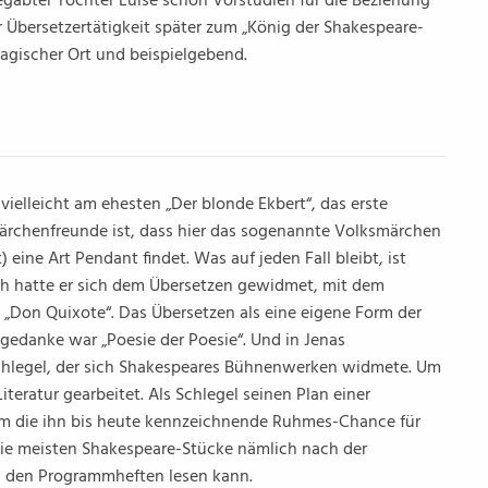
egabter Tochter Luise schon Vorstudien für die Beziehung
r Übersetzertätigkeit später zum „König der Shakespeare-
agischer Ort und beispielgebend.
ielleicht am ehesten „Der blonde Ekbert“, das erste
Märchenfreunde ist, dass hier das sogenannte Volksmärchen
eine Art Pendant findet. Was auf jeden Fall bleibt, ist
üh hatte er sich dem Übersetzen gewidmet, mit dem
„Don Quixote“. Das Übersetzen als eine eigene Form der
gedanke war „Poesie der Poesie“. Und in Jenas
chlegel, der sich Shakespeares Bühnenwerken widmete. Um
iteratur gearbeitet. Als Schlegel seinen Plan einer
am die ihn bis heute kennzeichnende Ruhmes-Chance für
ie meisten Shakespeare-Stücke nämlich nach der
in den Programmheften lesen kann.