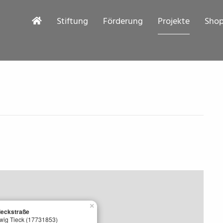
Stiftung
Förderung
Projekte
Sho
×
ieckstraße
wig Tieck (17731853)