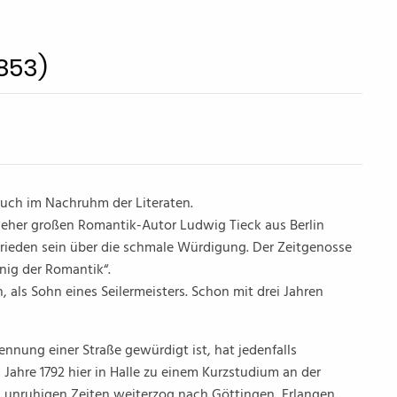
853)
d auch im Nachruhm der Literaten.
 eher großen Romantik-Autor Ludwig Tieck aus Berlin
frieden sein über die schmale Würdigung. Der Zeitgenosse
önig der Romantik“.
, als Sohn eines Seilermeisters. Schon mit drei Jahren
nnung einer Straße gewürdigt ist, hat jedenfalls
Jahre 1792 hier in Halle zu einem Kurzstudium an der
ch unruhigen Zeiten weiterzog nach Göttingen, Erlangen.