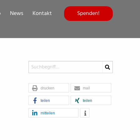
Spenden!
p
News
Kontakt
drucken
mail
teilen
teilen
mitteilen