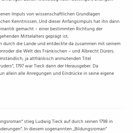
eigenen Impuls von wissenschaftlichen Grundlagen
lichen Kenntnissen. Und dieser Anfangsimpuls hat ihn dann
Romantik gemacht – einer bestimmten Richtung der
ehenden Mittelalters geprägt ist.
pen durch die Lande und entdeckte da zusammen mit seinem
roder die Welt des Fränkischen – und Albrecht Dürers.
tändlich, ja altfränkisch anmutenden Titel
uders“, 1797 war Tieck dann der Herausgeber. Da
n allein alle Anregungen und Eindrücke in seine eigene
ungsroman“ stieg Ludwig Tieck auf durch seinen 1798 in
anderungen“. In diesem sogenannten „Bildungsroman“