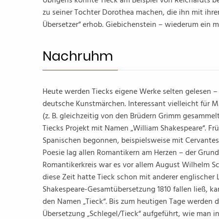
Übrigens konnte Tieck am Beispiel von Reichardts b
zu seiner Tochter Dorothea machen, die ihn mit ihre
Übersetzer“ erhob. Giebichenstein – wiederum ein m
Nachruhm
Heute werden Tiecks eigene Werke selten gelesen – v
deutsche Kunstmärchen. Interessant vielleicht für 
(z. B. gleichzeitig von den Brüdern Grimm gesammelt) 
Tiecks Projekt mit Namen „William Shakespeare“. Fr
Spanischen begonnen, beispielsweise mit Cervantes 
Poesie lag allen Romantikern am Herzen – der Grund
Romantikerkreis war es vor allem August Wilhelm S
diese Zeit hatte Tieck schon mit anderer englischer L
Shakespeare-Gesamtübersetzung 1810 fallen ließ, k
den Namen „Tieck“. Bis zum heutigen Tage werden d
Übersetzung „Schlegel/Tieck“ aufgeführt, wie man 