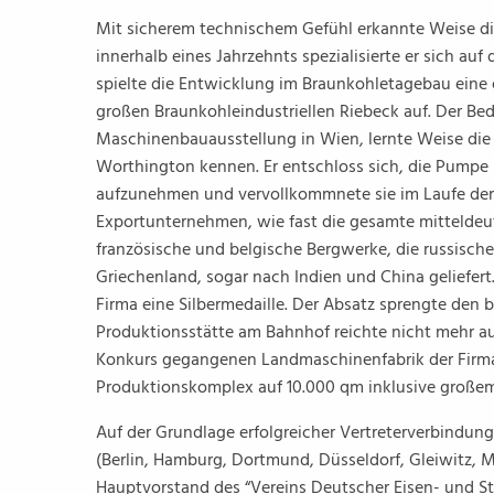
Mit sicherem technischem Gefühl erkannte Weise 
innerhalb eines Jahrzehnts spezialisierte er sich 
spielte die Entwicklung im Braunkohletagebau ein
großen Braunkohleindustriellen Riebeck auf. Der Bed
Maschinenbauausstellung in Wien, lernte Weise die
Worthington kennen. Er entschloss sich, die Pump
aufzunehmen und vervollkommnete sie im Laufe der Ja
Exportunternehmen, wie fast die gesamte mittelde
französische und belgische Bergwerke, die russisch
Griechenland, sogar nach Indien und China geliefert
Firma eine Silbermedaille. Der Absatz sprengte den 
Produktionsstätte am Bahnhof reichte nicht mehr au
Konkurs gegangenen Landmaschinenfabrik der Firma
Produktionskomplex auf 10.000 qm inklusive groß
Auf der Grundlage erfolgreicher Vertreterverbindung
(Berlin, Hamburg, Dortmund, Düsseldorf, Gleiwitz, Mo
Hauptvorstand des “Vereins Deutscher Eisen- und Stah