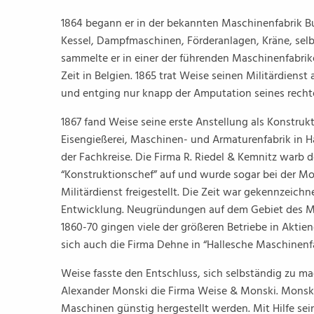
1864 begann er in der bekannten Maschinenfabrik B
Kessel, Dampfmaschinen, Förderanlagen, Kräne, selb
sammelte er in einer der führenden Maschinenfabrik
Zeit in Belgien. 1865 trat Weise seinen Militärdiens
und entging nur knapp der Amputation seines recht
1867 fand Weise seine erste Anstellung als Konstruk
Eisengießerei, Maschinen- und Armaturenfabrik in Hal
der Fachkreise. Die Firma R. Riedel & Kemnitz warb d
“Konstruktionschef” auf und wurde sogar bei der M
Militärdienst freigestellt. Die Zeit war gekennzeich
Entwicklung. Neugründungen auf dem Gebiet des Mas
1860-70 gingen viele der größeren Betriebe in Aktien
sich auch die Firma Dehne in “Hallesche Maschinenf
Weise fasste den Entschluss, sich selbständig zu m
Alexander Monski die Firma Weise & Monski. Monski 
Maschinen günstig hergestellt werden. Mit Hilfe se