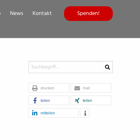
Spenden!
p
News
Kontakt
drucken
mail
teilen
teilen
mitteilen