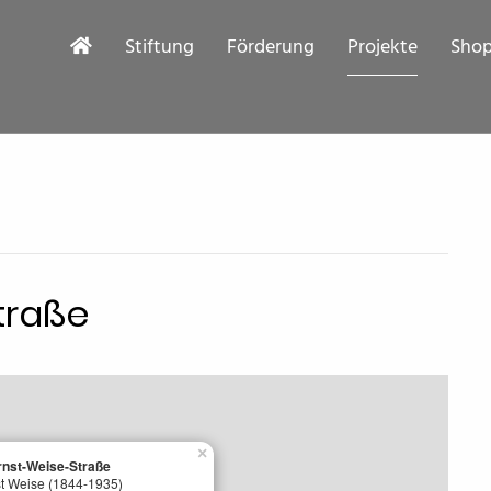
Stiftung
Förderung
Projekte
Sho
traße
×
rnst-Weise-Straße
st Weise (1844-1935)