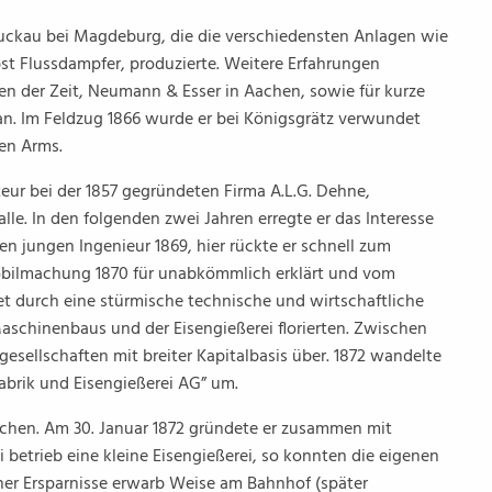
uckau bei Magdeburg, die die verschiedensten Anlagen wie
st Flussdampfer, produzierte. Weitere Erfahrungen
en der Zeit, Neumann & Esser in Aachen, sowie für kurze
t an. Im Feldzug 1866 wurde er bei Königsgrätz verwundet
en Arms.
teur bei der 1857 gegründeten Firma A.L.G. Dehne,
le. In den folgenden zwei Jahren erregte er das Interesse
en jungen Ingenieur 1869, hier rückte er schnell zum
obilmachung 1870 für unabkömmlich erklärt und vom
net durch eine stürmische technische und wirtschaftliche
chinenbaus und der Eisengießerei florierten. Zwischen
gesellschaften mit breiter Kapitalbasis über. 1872 wandelte
abrik und Eisengießerei AG” um.
achen. Am 30. Januar 1872 gründete er zusammen mit
betrieb eine kleine Eisengießerei, so konnten die eigenen
iner Ersparnisse erwarb Weise am Bahnhof (später