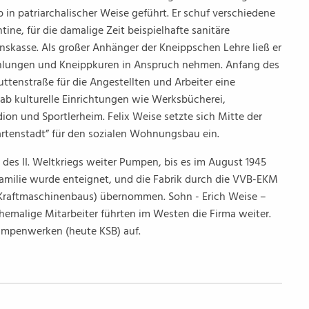
 in patriarchalischer Weise geführt. Er schuf verschiedene
tine, für die damalige Zeit beispielhafte sanitäre
nskasse. Als großer Anhänger der Kneippschen Lehre ließ er
rahlungen und Kneippkuren in Anspruch nehmen. Anfang des
ttenstraße für die Angestellten und Arbeiter eine
gab kulturelle Einrichtungen wie Werksbücherei,
ion und Sportlerheim. Felix Weise setzte sich Mitte der
artenstadt” für den sozialen Wohnungsbau ein.
des II. Weltkriegs weiter Pumpen, bis es im August 1945
amilie wurde enteignet, und die Fabrik durch die VVB-EKM
 Kraftmaschinenbaus) übernommen. Sohn - Erich Weise –
emalige Mitarbeiter führten im Westen die Firma weiter.
Pumpenwerken (heute KSB) auf.