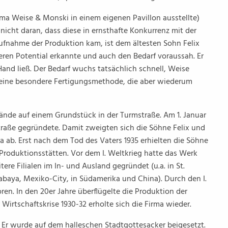
irma Weise & Monski in einem eigenen Pavillon ausstellte)
nicht daran, dass diese in ernsthafte Konkurrenz mit der
fnahme der Produktion kam, ist dem ältesten Sohn Felix
eren Potential erkannte und auch den Bedarf voraussah. Er
 Hand ließ. Der Bedarf wuchs tatsächlich schnell, Weise
 eine besondere Fertigungsmethode, die aber wiederum
de auf einem Grundstück in der Turmstraße. Am 1. Januar
traße gegründete. Damit zweigten sich die Söhne Felix und
ab. Erst nach dem Tod des Vaters 1935 erhielten die Söhne
oduktionsstätten. Vor dem I. Weltkrieg hatte das Werk
re Filialen im In- und Ausland gegründet (u.a. in St.
abaya, Mexiko-City, in Südamerika und China). Durch den I.
oren. In den 20er Jahre überflügelte die Produktion der
Wirtschaftskrise 1930-32 erholte sich die Firma wieder.
. Er wurde auf dem halleschen Stadtgottesacker beigesetzt.