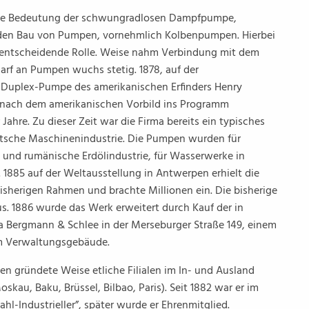
die Bedeutung der schwungradlosen Dampfpumpe,
auf den Bau von Pumpen, vornehmlich Kolbenpumpen. Hierbei
e entscheidende Rolle. Weise nahm Verbindung mit dem
arf an Pumpen wuchs stetig. 1878, auf der
 Duplex-Pumpe des amerikanischen Erfinders Henry
e nach dem amerikanischen Vorbild ins Programm
hre. Zu dieser Zeit war die Firma bereits ein typisches
utsche Maschinenindustrie. Die Pumpen wurden für
e und rumänische Erdölindustrie, für Wasserwerke in
. 1885 auf der Weltausstellung in Antwerpen erhielt die
bisherigen Rahmen und brachte Millionen ein. Die bisherige
s. 1886 wurde das Werk erweitert durch Kauf der in
 Bergmann & Schlee in der Merseburger Straße 149, einem
em Verwaltungsgebäude.
en gründete Weise etliche Filialen im In- und Ausland
skau, Baku, Brüssel, Bilbao, Paris). Seit 1882 war er im
l-Industrieller”, später wurde er Ehrenmitglied.