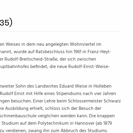
935)
iten Weises in dem neu angelegten Wohnviertel im
annt, wurde auf Ratsbeschluss hin 1961 in Franz-Heyl-
 Rudolf-Breitscheid-Straße, der sich zwischen
auptbahnhofes befindet, die neue Rudolf-Ernst-Weise-
 zweiter Sohn des Landwirtes Eduard Weise in Holleben
Rudolf Ernst mit Hilfe eines Stipendiums nach vier Jahren
ungen besuchen. Einer Lehre beim Schlossermeister Schwarz
che Ausbildung erhielt, schloss sich der Besuch der
Maschinenbauschule verglichen werden kann. Die knappen
es Studium auf dem Polytechnikum in Hannover (ab 1879
 zu verdienen, zwang ihn zum Abbruch des Studiums.