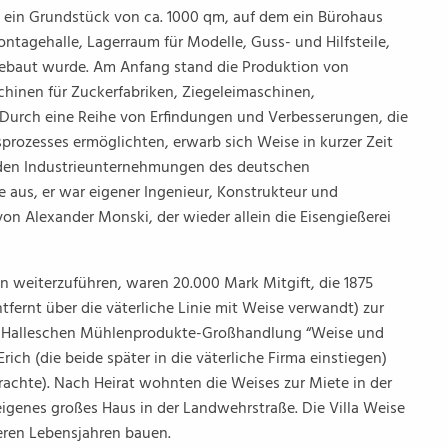
g ein Grundstück von ca. 1000 qm, auf dem ein Bürohaus
ntagehalle, Lagerraum für Modelle, Guss- und Hilfsteile,
ebaut wurde. Am Anfang stand die Produktion von
hinen für Zuckerfabriken, Ziegeleimaschinen,
rch eine Reihe von Erfindungen und Verbesserungen, die
prozesses ermöglichten, erwarb sich Weise in kurzer Zeit
enden Industrieunternehmungen des deutschen
aus, er war eigener Ingenieur, Konstrukteur und
on Alexander Monski, der wieder allein die Eisengießerei
lein weiterzuführen, waren 20.000 Mark Mitgift, die 1875
tfernt über die väterliche Linie mit Weise verwandt) zur
er Halleschen Mühlenprodukte-Großhandlung “Weise und
Erich (die beide später in die väterliche Firma einstiegen)
brachte). Nach Heirat wohnten die Weises zur Miete in der
 eigenes großes Haus in der Landwehrstraße. Die Villa Weise
teren Lebensjahren bauen.