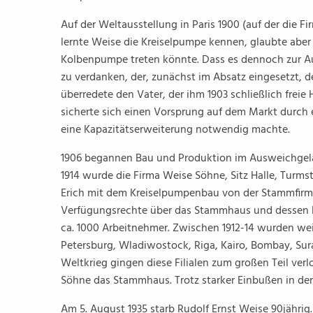
Auf der Weltausstellung in Paris 1900 (auf der die F
lernte Weise die Kreiselpumpe kennen, glaubte aber 
Kolbenpumpe treten könnte. Dass es dennoch zur Au
zu verdanken, der, zunächst im Absatz eingesetzt, d
überredete den Vater, der ihm 1903 schließlich freie
sicherte sich einen Vorsprung auf dem Markt durch
eine Kapazitätserweiterung notwendig machte.
1906 begannen Bau und Produktion im Ausweichgelän
1914 wurde die Firma Weise Söhne, Sitz Halle, Turms
Erich mit dem Kreiselpumpenbau von der Stammfirma 
Verfügungsrechte über das Stammhaus und dessen Pr
ca. 1000 Arbeitnehmer. Zwischen 1912-14 wurden weite
Petersburg, Wladiwostock, Riga, Kairo, Bombay, Sur
Weltkrieg gingen diese Filialen zum großen Teil verl
Söhne das Stammhaus. Trotz starker Einbußen in der 
Am 5. August 1935 starb Rudolf Ernst Weise 90jährig