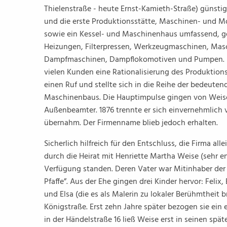
Thielenstraße - heute Ernst-Kamieth-Straße) günsti
und die erste Produktionsstätte, Maschinen- und Mo
sowie ein Kessel- und Maschinenhaus umfassend, g
Heizungen, Filterpressen, Werkzeugmaschinen, Masc
Dampfmaschinen, Dampflokomotiven und Pumpen. Du
vielen Kunden eine Rationalisierung des Produktions
einen Ruf und stellte sich in die Reihe der bedeut
Maschinenbaus. Die Hauptimpulse gingen von Weise 
Außenbeamter. 1876 trennte er sich einvernehmlich v
übernahm. Der Firmenname blieb jedoch erhalten.
Sicherlich hilfreich für den Entschluss, die Firma al
durch die Heirat mit Henriette Martha Weise (sehr en
Verfügung standen. Deren Vater war Mitinhaber d
Pfaffe”. Aus der Ehe gingen drei Kinder hervor: Felix, 
und Elsa (die es als Malerin zu lokaler Berühmtheit 
Königstraße. Erst zehn Jahre später bezogen sie ein
in der Händelstraße 16 ließ Weise erst in seinen spä