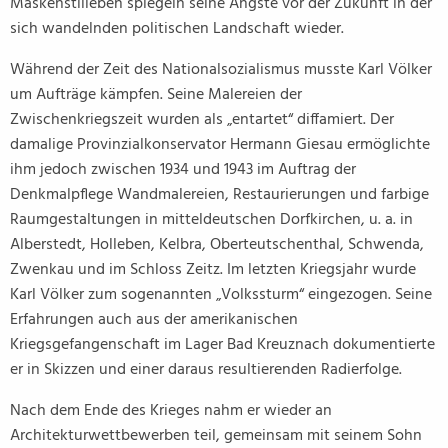
Maskenstilleben spiegeln seine Ängste vor der Zukunft in der
sich wandelnden politischen Landschaft wieder.
Während der Zeit des Nationalsozialismus musste Karl Völker
um Aufträge kämpfen. Seine Malereien der
Zwischenkriegszeit wurden als „entartet“ diffamiert. Der
damalige Provinzialkonservator Hermann Giesau ermöglichte
ihm jedoch zwischen 1934 und 1943 im Auftrag der
Denkmalpflege Wandmalereien, Restaurierungen und farbige
Raumgestaltungen in mitteldeutschen Dorfkirchen, u. a. in
Alberstedt, Holleben, Kelbra, Oberteutschenthal, Schwenda,
Zwenkau und im Schloss Zeitz. Im letzten Kriegsjahr wurde
Karl Völker zum sogenannten „Volkssturm“ eingezogen. Seine
Erfahrungen auch aus der amerikanischen
Kriegsgefangenschaft im Lager Bad Kreuznach dokumentierte
er in Skizzen und einer daraus resultierenden Radierfolge.
Nach dem Ende des Krieges nahm er wieder an
Architekturwettbewerben teil, gemeinsam mit seinem Sohn