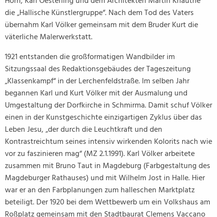
Horn, Karl Oesterling und dem Architekten Martin Knauthe
die „Hallische Künstlergruppe“. Nach dem Tod des Vaters
übernahm Karl Völker gemeinsam mit dem Bruder Kurt die
väterliche Malerwerkstatt.
1921 entstanden die großformatigen Wandbilder im
Sitzungssaal des Redaktionsgebäudes der Tageszeitung
„Klassenkampf“ in der Lerchenfeldstraße. Im selben Jahr
begannen Karl und Kurt Völker mit der Ausmalung und
Umgestaltung der Dorfkirche in Schmirma. Damit schuf Völker
einen in der Kunstgeschichte einzigartigen Zyklus über das
Leben Jesu, „der durch die Leuchtkraft und den
Kontrastreichtum seines intensiv wirkenden Kolorits nach wie
vor zu faszinieren mag“ (MZ 2.1.1991). Karl Völker arbeitete
zusammen mit Bruno Taut in Magdeburg (Farbgestaltung des
Magdeburger Rathauses) und mit Wilhelm Jost in Halle. Hier
war er an den Farbplanungen zum halleschen Marktplatz
beteiligt. Der 1920 bei dem Wettbewerb um ein Volkshaus am
Roßplatz gemeinsam mit den Stadtbaurat Clemens Vaccano