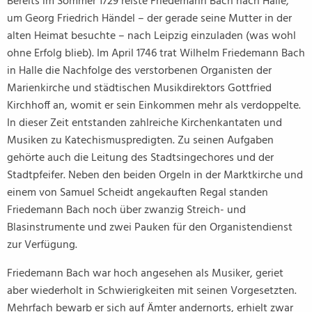
Bereits im Sommer 1729 reiste Friedemann Bach nach Halle,
um Georg Friedrich Händel – der gerade seine Mutter in der
alten Heimat besuchte – nach Leipzig einzuladen (was wohl
ohne Erfolg blieb). Im April 1746 trat Wilhelm Friedemann Bach
in Halle die Nachfolge des verstorbenen Organisten der
Marienkirche und städtischen Musikdirektors Gottfried
Kirchhoff an, womit er sein Einkommen mehr als verdoppelte.
In dieser Zeit entstanden zahlreiche Kirchenkantaten und
Musiken zu Katechismuspredigten. Zu seinen Aufgaben
gehörte auch die Leitung des Stadtsingechores und der
Stadtpfeifer. Neben den beiden Orgeln in der Marktkirche und
einem von Samuel Scheidt angekauften Regal standen
Friedemann Bach noch über zwanzig Streich- und
Blasinstrumente und zwei Pauken für den Organistendienst
zur Verfügung.
Friedemann Bach war hoch angesehen als Musiker, geriet
aber wiederholt in Schwierigkeiten mit seinen Vorgesetzten.
Mehrfach bewarb er sich auf Ämter andernorts, erhielt zwar