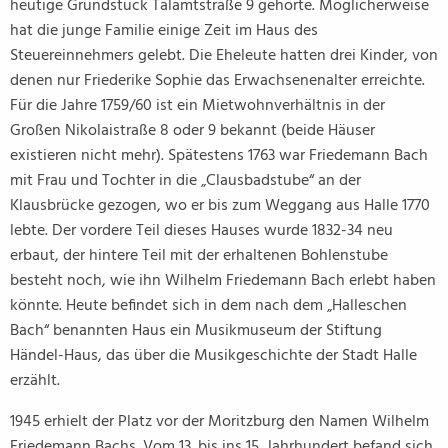
heutige Grundstück Talamtstraße 9 gehörte. Möglicherweise
hat die junge Familie einige Zeit im Haus des
Steuereinnehmers gelebt. Die Eheleute hatten drei Kinder, von
denen nur Friederike Sophie das Erwachsenenalter erreichte.
Für die Jahre 1759/60 ist ein Mietwohnverhältnis in der
Großen Nikolaistraße 8 oder 9 bekannt (beide Häuser
existieren nicht mehr). Spätestens 1763 war Friedemann Bach
mit Frau und Tochter in die „Clausbadstube“ an der
Klausbrücke gezogen, wo er bis zum Weggang aus Halle 1770
lebte. Der vordere Teil dieses Hauses wurde 1832-34 neu
erbaut, der hintere Teil mit der erhaltenen Bohlenstube
besteht noch, wie ihn Wilhelm Friedemann Bach erlebt haben
könnte. Heute befindet sich in dem nach dem „Halleschen
Bach“ benannten Haus ein Musikmuseum der Stiftung
Händel-Haus, das über die Musikgeschichte der Stadt Halle
erzählt.
1945 erhielt der Platz vor der Moritzburg den Namen Wilhelm
Friedemann Bachs. Vom 13. bis ins 15. Jahrhundert befand sich