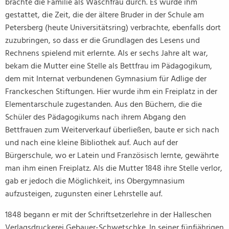
brachte die Familie als Waschfrau durch. Es wurde ihm
gestattet, die Zeit, die der ältere Bruder in der Schule am
Petersberg (heute Universitätsring) verbrachte, ebenfalls dort
zuzubringen, so dass er die Grundlagen des Lesens und
Rechnens spielend mit erlernte. Als er sechs Jahre alt war,
bekam die Mutter eine Stelle als Bettfrau im Pädagogikum,
dem mit Internat verbundenen Gymnasium für Adlige der
Franckeschen Stiftungen. Hier wurde ihm ein Freiplatz in der
Elementarschule zugestanden. Aus den Büchern, die die
Schüler des Pädagogikums nach ihrem Abgang den
Bettfrauen zum Weiterverkauf überließen, baute er sich nach
und nach eine kleine Bibliothek auf. Auch auf der
Bürgerschule, wo er Latein und Französisch lernte, gewährte
man ihm einen Freiplatz. Als die Mutter 1848 ihre Stelle verlor,
gab er jedoch die Möglichkeit, ins Obergymnasium
aufzusteigen, zugunsten einer Lehrstelle auf.
1848 begann er mit der Schriftsetzerlehre in der Halleschen
Verlagsdruckerei Gebauer-Schwetschke. In seiner fünfjährigen