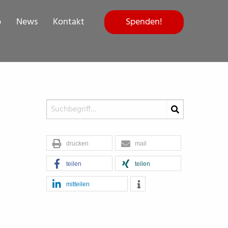
Spenden!
p
News
Kontakt
drucken
mail
teilen
teilen
mitteilen