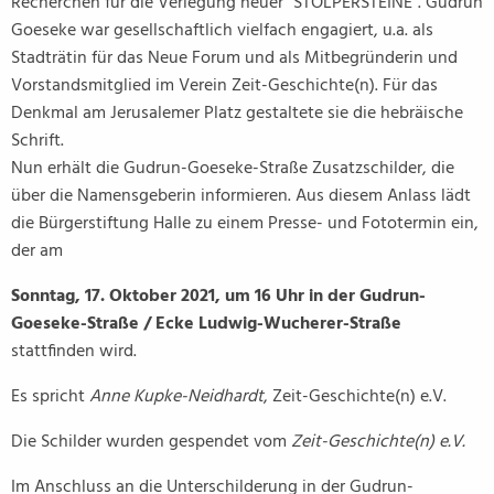
Recherchen für die Verlegung neuer “STOLPERSTEINE“. Gudrun
Goeseke war gesellschaftlich vielfach engagiert, u.a. als
Stadträtin für das Neue Forum und als Mitbegründerin und
Vorstandsmitglied im Verein Zeit-Geschichte(n). Für das
Denkmal am Jerusalemer Platz gestaltete sie die hebräische
Schrift.
Nun erhält die Gudrun-Goeseke-Straße Zusatzschilder, die
über die Namensgeberin informieren. Aus diesem Anlass lädt
die Bürgerstiftung Halle zu einem Presse- und Fototermin ein,
der am
Sonntag, 17. Oktober 2021, um 16 Uhr in der Gudrun-
Goeseke-Straße / Ecke Ludwig-Wucherer-Straße
stattfinden wird.
Es spricht
Anne Kupke-Neidhardt
, Zeit-Geschichte(n) e.V.
Die Schilder wurden gespendet vom
Zeit-Geschichte(n) e.V.
Im Anschluss an die Unterschilderung in der Gudrun-